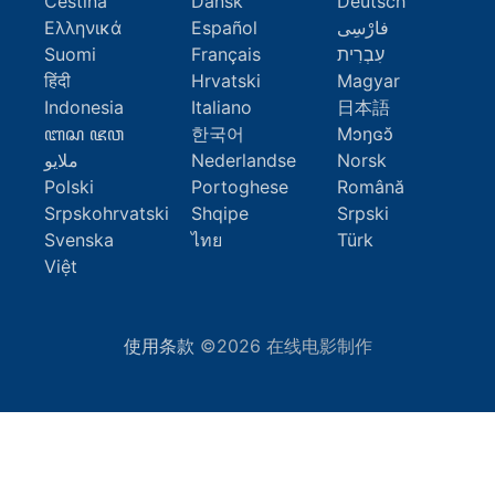
Čeština
Dansk
Deutsch
Ελληνικά
Español
فارْسِى
Suomi
Français
עִבְרִית
हिंदी
Hrvatski
Magyar
Indonesia
Italiano
日本語
ꦧꦱ ꦗꦮ
한국어
Mɔŋɢɔ̆
ملايو
Nederlandse
Norsk
Polski
Portoghese
Română
Srpskohrvatski
Shqipe
Srpski
Svenska
ไทย
Türk
Việt
使用条款
©2026 在线电影制作