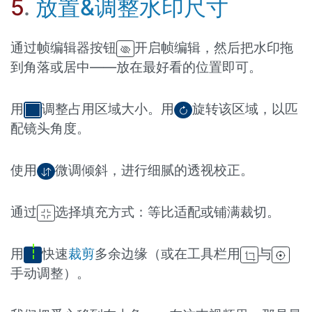
5
.
放置&调整水印尺寸
通过帧编辑器按钮
开启帧编辑，然后把水印拖
到角落或居中——放在最好看的位置即可。
用
调整占用区域大小。用
旋转该区域，以匹
配镜头角度。
使用
微调倾斜，进行细腻的透视校正。
通过
选择填充方式：等比适配或铺满裁切。
用
快速
裁剪
多余边缘（或在工具栏用
与
手动调整）。